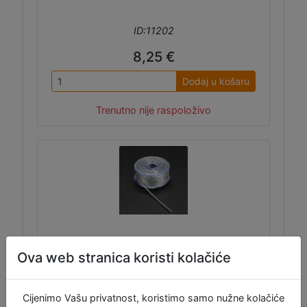
ID:11202
8,25 €
Dodaj u košaru
Trenutno nije raspoloživo
Debeli vodljivi konac - 9 m
Ova web stranica koristi kolačiće
Cijenimo Vašu privatnost, koristimo samo nužne kolačiće
Ovaj debeli vodljivi konac od nehrđajućeg