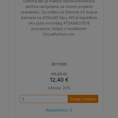
Gemma M0 je malena mikrokontrolerska
pločica namjenjena za nosive projekte
(werables). Za razliku od Gemme V2 koja je
bazirana na ATtiny85 čipu, M0 je izgrađena
oko puno moćnijeg ATSAMD21E18
procesora i dolazi s instaliranim
CircuitPython-om.
ID:11105
(15,50 €)
12,40 €
Ušteda:
20%
Dodaj u košaru
Raspoloživo: 5