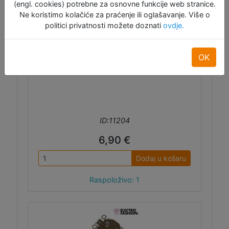
(engl. cookies) potrebne za osnovne funkcije web stranice.
čelika više podsjeća na tanku vunu i može
Ne koristimo kolačiće za praćenje ili oglašavanje. Više o
se šivati samo ručno, ali zato ima odličnu
politici privatnosti možete doznati
ovdje.
vodljivost i mekoću pa je uz njegovu pomoć
lako pretvoriti obične rukavice u one na koje
će vaš smartphone veselo i sretno reagirati.
OK
ID:11204
6,90 €
Dodaj u košaru
Raspoloživo: 1