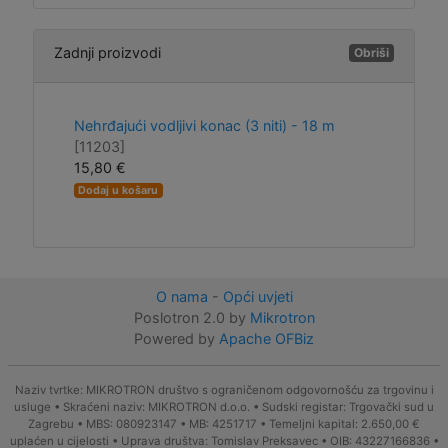
Zadnji proizvodi
Obriši
Nehrđajući vodljivi konac (3 niti) - 18 m
[11203]
15,80 €
Dodaj u košaru
O nama
-
Opći uvjeti
Poslotron 2.0 by
Mikrotron
Powered by
Apache OFBiz
Naziv tvrtke: MIKROTRON društvo s ograničenom odgovornošću za trgovinu i
usluge • Skraćeni naziv: MIKROTRON d.o.o. • Sudski registar: Trgovački sud u
Zagrebu • MBS: 080923147 • MB: 4251717 • Temeljni kapital: 2.650,00 €
uplaćen u cijelosti • Uprava društva: Tomislav Preksavec • OIB: 43227166836 •