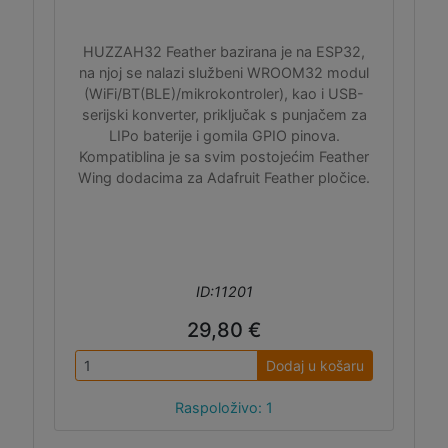
HUZZAH32 Feather bazirana je na ESP32,
na njoj se nalazi službeni WROOM32 modul
(WiFi/BT(BLE)/mikrokontroler), kao i USB-
serijski konverter, priključak s punjačem za
LIPo baterije i gomila GPIO pinova.
Kompatiblina je sa svim postojećim Feather
Wing dodacima za Adafruit Feather pločice.
ID:11201
29,80 €
Dodaj u košaru
Raspoloživo: 1