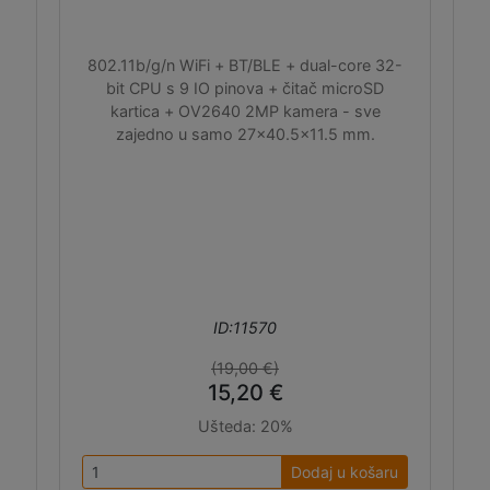
802.11b/g/n WiFi + BT/BLE + dual-core 32-
bit CPU s 9 IO pinova + čitač microSD
kartica + OV2640 2MP kamera - sve
zajedno u samo 27x40.5x11.5 mm.
ID:11570
(19,00 €)
15,20 €
Ušteda:
20%
Dodaj u košaru