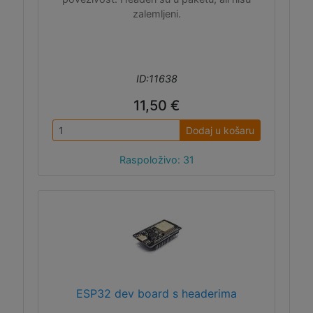
zalemljeni.
ID:11638
11,50 €
Dodaj u košaru
Raspoloživo: 31
ESP32 dev board s headerima