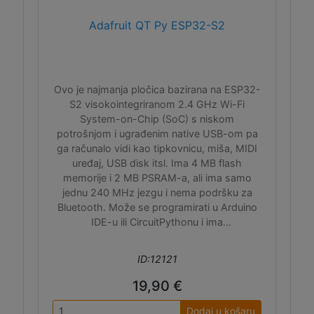
Adafruit QT Py ESP32-S2
Ovo je najmanja pločica bazirana na ESP32-
S2 visokointegriranom 2.4 GHz Wi-Fi
System-on-Chip (SoC) s niskom
potrošnjom i ugrađenim native USB-om pa
ga računalo vidi kao tipkovnicu, miša, MIDI
uređaj, USB disk itsl. Ima 4 MB flash
memorije i 2 MB PSRAM-a, ali ima samo
jednu 240 MHz jezgu i nema podršku za
Bluetooth. Može se programirati u Arduino
IDE-u ili CircuitPythonu i ima
easyC/Qwiic/Stemma QT I2C konektor.
ID:12121
19,90 €
Dodaj u košaru