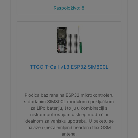
Raspoloživo: 8
TTGO T-Call v1.3 ESP32 SIM800L
Pločica bazirana na ESP32 mikrokontroleru
s dodanim SIM800L modulom i priključkom
za LiPo bateriju, što ju u kombinaciji s
niskom potrošnjom u sleep modu čini
idealnom za vanjsku upotrebu. U paketu se
nalaze i (nezalemljeni) headeri i flex GSM
antena.