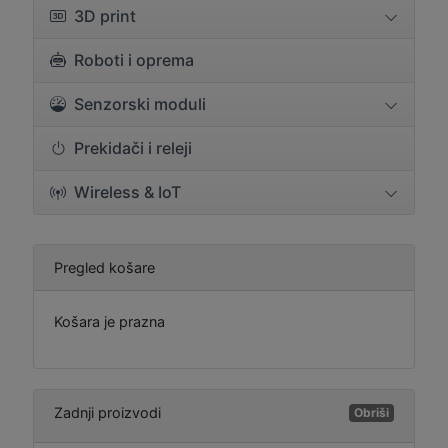
3D print
Roboti i oprema
Senzorski moduli
Prekidači i releji
Wireless & IoT
Pregled košare
Košara je prazna
Zadnji proizvodi
Obriši