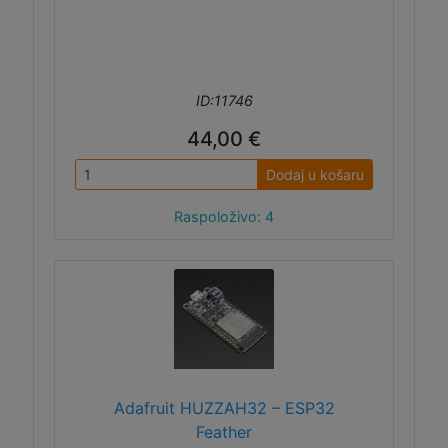
ID:11746
44,00 €
Dodaj u košaru
Raspoloživo: 4
Adafruit HUZZAH32 – ESP32
Feather