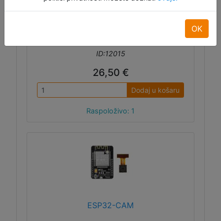
Bluetooth. Može se programirati u Arduino
IDE-u ili CircuitPythonu, ima
easyC/Qwiic/Stemma QT I2C konektor te
OK
priključak i punjač za LiIon bateriju.
ID:12015
26,50 €
Dodaj u košaru
Raspoloživo: 1
ESP32-CAM