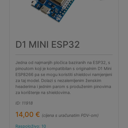
D1 MINI ESP32
Jedna od najmanjih pločica baziranih na ESP32, s
pinoutom koji je kompatibilan s originalnim D1 Mini
ESP8266 pa se mogu koristiti shieldovi namjenjeni
za taj model. Dolazi s nezalemljenim ženskim
headerima i jednim parom s produženim pinovima
za korištenje na shieldovima.
ID: 11918
14,00 €
(cijena s uračunatim PDV-om)
Raspoloživo: 10