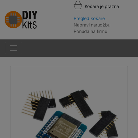
Košara je prazna
Pregled košare
Napravi narudžbu
Ponuda na firmu