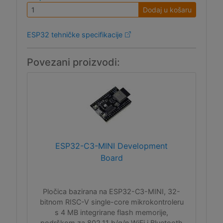
Dodaj u košaru
ESP32 tehničke specifikacije
Povezani proizvodi:
ESP32-C3-MINI Development
Board
Pločica bazirana na ESP32-C3-MINI, 32-
bitnom RISC-V single-core mikrokontroleru
s 4 MB integrirane flash memorije,
podrškom za 802.11 b/g/n WiFi i Bluetooth