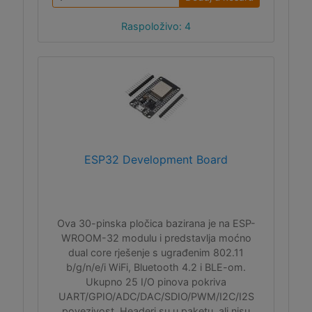
Raspoloživo: 4
ESP32 Development Board
Ova 30-pinska pločica bazirana je na ESP-
WROOM-32 modulu i predstavlja moćno
dual core rješenje s ugrađenim 802.11
b/g/n/e/i WiFi, Bluetooth 4.2 i BLE-om.
Ukupno 25 I/O pinova pokriva
UART/GPIO/ADC/DAC/SDIO/PWM/I2C/I2S
povezivost. Headeri su u paketu, ali nisu