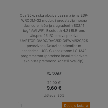
Ova 30-pinska pločica bazirana je na ESP-
WROOM-32 modulu i predstavlja moćno
dual core rješenje s ugrađenim 802.11
b/g/n/e/i WiFi, Bluetooth 4.2 i BLE-om.
Ukupno 25 I/O pinova pokriva
UART/GPIO/ADC/DAC/SDIO/PWM/I2C/I2S
povezivost. Dolazi sa zalemljenim
headerima, USB-C konektorom i CH340
programerom (potrebno instalirati drivere
ako niste prethodno koristili ovaj čip).
ID:12265
(12,00 €)
9,60 €
Ušteda:
20%
Dodaj u košaru