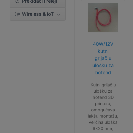
Prekidači i releji
Wireless & IoT
40W/12V
kutni
grijač u
ulošku za
hotend
Kutni grijač u
ulošku za
hotend 3D
printera,
omogućava
lakšu montažu,
veličina uloška
6x20 mm,