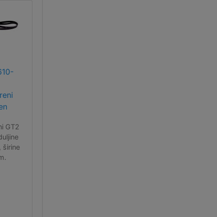
610-
reni
en
ni GT2
uljine
širine
m.