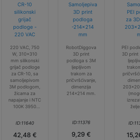
CR-10
Samoljepiva
Samol
silikonski
3D print
PEI p
grijač
podloga
za 3D
podloge -
-214x214
203x2
220 VAC
mm
220 VAC, 750
RobotDiggova
PEI podl
W, 310x310
3D print
3D print
mm silikonski
podloga s 3M
ljeplj
grijač podloge
ljepljivom
trako
za CR-10, sa
trakom za
pričvršć
samoljepivom
pričvršćivanje,
dimen
3M podlogom,
dimenzija
203x2
žicama za
214x214 mm.
(mog
napajanje i NTC
izreza
100K 3950
želj
termistorom.
dimen
pomoću 
ID:11376
ID:11640
ID:11
ili skal
Prije up
9,29 €
42,48 €
15,2
potreb