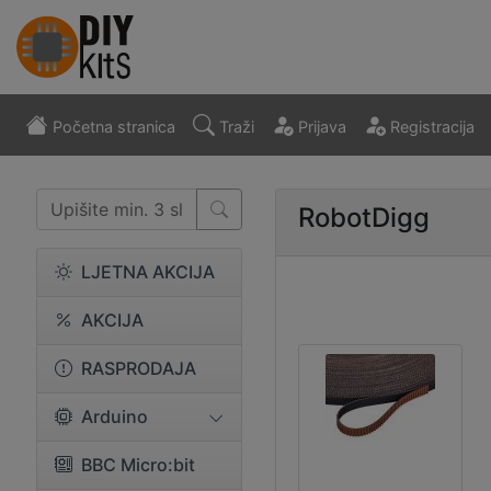
Početna stranica
Traži
Prijava
Registracija
RobotDigg
LJETNA AKCIJA
AKCIJA
RASPRODAJA
Arduino
BBC Micro:bit