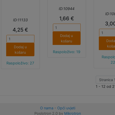
mm, vanjski
promjer 19 mm
ID:10944
i duljina ležaja je
ID:10
29 mm.
1,66 €
ID:11133
3,0
4,25 €
Dodaj u
Doda
košaru
koša
Dodaj u
Raspoloživo: 19
košaru
Raspolo
2
Raspoloživo: 27
1 - 12 od 2
O nama
-
Opći uvjeti
Poslotron 2.0 by
Mikrotron