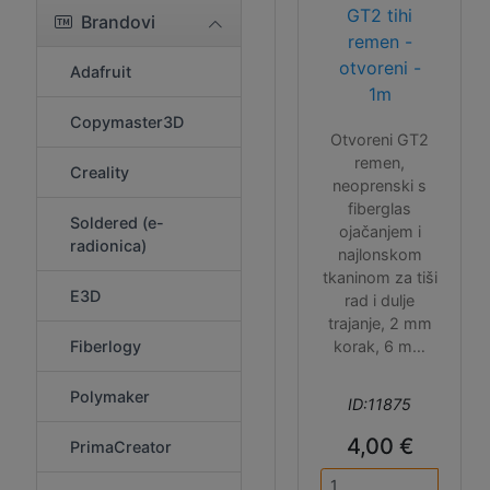
GT2 tihi
Brandovi
remen -
otvoreni -
Adafruit
1m
Copymaster3D
Otvoreni GT2
remen,
Creality
neoprenski s
fiberglas
Soldered (e-
ojačanjem i
radionica)
najlonskom
tkaninom za tiši
E3D
rad i dulje
trajanje, 2 mm
Fiberlogy
korak, 6 mm
širine. Koristi se
na Original
Polymaker
ID:11875
Prusa Mini 3D
printerima.
4,00 €
PrimaCreator
Prodaje se po
metru u