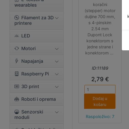
wearables
koračni
(stepper) motor
duljine 700 mm,
Filament za 3D
printere
s 4-pinskim
2.54 mm
Dupont Lock
LED
konektorom s
jedne strane i
Motori
konektorom za
motor koji
Napajanja
odgovara
ID:11189
konektorima
Raspberry Pi
proizvođača
2,79 €
RobotDigg i
3D print
Wantai.
Dodaj u
Roboti i oprema
košaru
Senzorski
Raspoloživo: 7
moduli