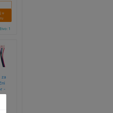
zaštitne
s obje
j u
ne.
ru
ivo: 1
 za
čni
r -
 mm
 za
čni