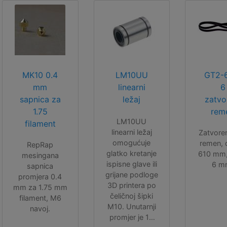
MK10 0.4
LM10UU
GT2-
mm
linearni
6
sapnica za
ležaj
zatvo
1.75
rem
LM10UU
filament
linearni ležaj
Zatvore
omogućuje
remen, d
RepRap
glatko kretanje
610 mm, 
mesingana
ispisne glave ili
6 m
sapnica
grijane podloge
promjera 0.4
3D printera po
mm za 1.75 mm
čeličnoj šipki
filament, M6
M10. Unutarnji
navoj.
promjer je 10