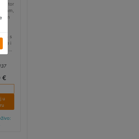
) motor
300 mm,
nskim
e
 mm
ont
rom s
rane i
rom za
koji
ara
137
orima
ođača
0 €
igg i
ai.
j u
ru
živo:
4