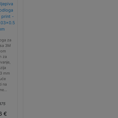
jepiva
odloga
 print -
03x0.5
mm
oga za
 sa 3M
ivom
m za
ivanje,
zija
03 mm
uće
ti na
ene
zije
škara
375
pela).
otrebe
6 €
no je