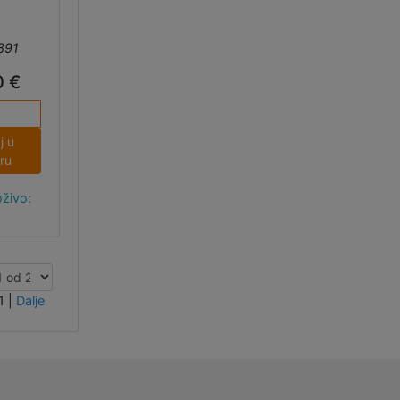
891
0 €
j u
ru
živo:
2
1
|
Dalje