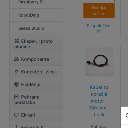
Raspberry Pi
koracima od 1
Dodaj u
m, maksimalno
košaru
RobotDigg
10 m u komadu.
Raspoloživo:
Seeed Studio
32
Eksper. i proto
pločice
Komponente
Konektori i žice
Hlađenje
Kabel za
koračni
Pohrana
motor -
podataka
700 mm -
Lock
Ekrani
Kabel za
E-tekstil &