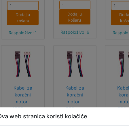
ukloniti 
folije 
Dodaj u
Dodaj u
Doda
stra
košaru
košaru
koša
Raspoloživo: 6
Raspoloživo: 1
Raspolož
Kabel za
Kabel za
Kabel
koračni
koračni
kora
motor -
motor -
moto
1200 mm
800 mm
300
Ova web stranica koristi kolačiće
Kabel za
Kabel za
Kabel
koračni
koračni
kora