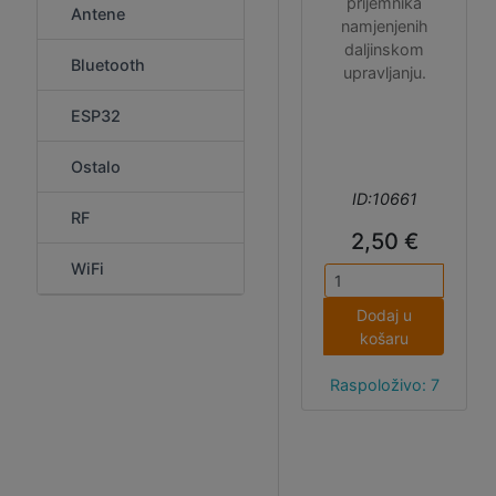
prijemnika
Antene
namjenjenih
daljinskom
Bluetooth
upravljanju.
ESP32
Ostalo
ID:10661
RF
2,50 €
WiFi
Dodaj u
košaru
Raspoloživo: 7