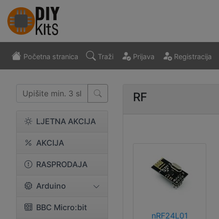
Početna stranica
Traži
Prijava
Registracija
RF
LJETNA AKCIJA
AKCIJA
RASPRODAJA
Arduino
BBC Micro:bit
nRF24L01