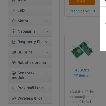
printere
košaru
LED
Raspoloživo: 10
Motori
Napajanja
Raspberry Pi
3D print
Roboti i oprema
433Mhz
Senzorski
RF link kit
moduli
Prekidači i releji
433MHz RF link
kit sastoji se od
Wireless & IoT
odašiljača i