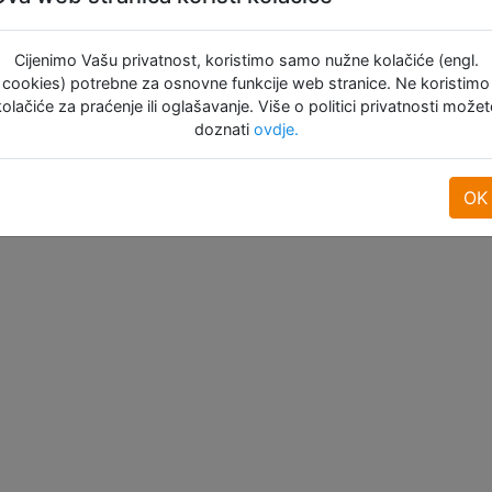
košaru
Dodaj u
domet d
košaru
m b
Doda
Raspoloživo:
Cijenimo Vašu privatnost, koristimo samo nužne kolačiće (engl.
prepr
koša
22
Raspoloživo: 4
cookies) potrebne za osnovne funkcije web stranice. Ne koristimo
anten
kolačiće za praćenje ili oglašavanje. Više o politici privatnosti možet
pake
Raspolož
doznati
ovdje.
OK