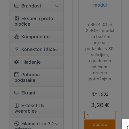
modul
Brandovi
Eksper. i proto
pločice
nRF24L01 je
2.4GHz modul
Komponente
za bežični
prijenos
podataka s SPI
Konektori i žice
sučeljem,
ugrađenom
Hlađenje
antenom i
niskom
Pohrana
potrošnjom
podataka
struje.
Ekrani
ID:11902
3,20 €
E-tekstil &
wearables
Filament za 3D
Dodaj u