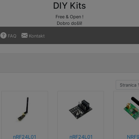
DIY Kits
Free & Open !
Dobro došli!
FAQ
Kontakt
nRF24L01
nRF24L01
NRF