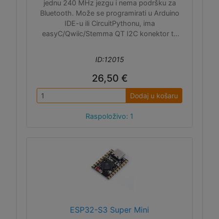
jednu 240 MHz jezgu i nema podršku za
Bluetooth. Može se programirati u Arduino
IDE-u ili CircuitPythonu, ima
easyC/Qwiic/Stemma QT I2C konektor te
priključak i punjač za LiIon bateriju.
ID:12015
26,50 €
Dodaj u košaru
Raspoloživo: 1
ESP32-S3 Super Mini