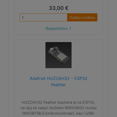
33,00 €
Dodaj u košaru
Raspoloživo: 1
Adafruit HUZZAH32 – ESP32
Feather
HUZZAH32 Feather bazirana je na ESP32,
na njoj se nalazi službeni WROOM32 modul
(WiFi/BT(BLE)/mikrokontroler), kao i USB-