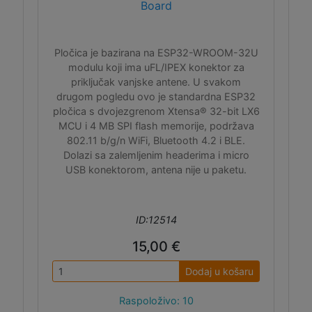
Board
Pločica je bazirana na ESP32-WROOM-32U
modulu koji ima uFL/IPEX konektor za
priključak vanjske antene. U svakom
drugom pogledu ovo je standardna ESP32
pločica s dvojezgrenom Xtensa® 32-bit LX6
MCU i 4 MB SPI flash memorije, podržava
802.11 b/g/n WiFi, Bluetooth 4.2 i BLE.
Dolazi sa zalemljenim headerima i micro
USB konektorom, antena nije u paketu.
ID:12514
15,00 €
Dodaj u košaru
Raspoloživo: 10