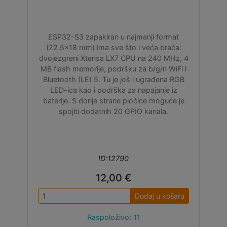
ESP32-S3 zapakiran u najmanji format
(22.5x18 mm) ima sve što i veća braća:
dvojezgreni Xtensa LX7 CPU na 240 MHz, 4
MB flash memorije, podršku za b/g/n WiFi i
Bluetooth (LE) 5. Tu je još i ugrađena RGB
LED-ica kao i podrška za napajanje iz
baterije. S donje strane pločice moguće je
spojiti dodatnih 20 GPIO kanala.
ID:12790
12,00 €
Dodaj u košaru
Raspoloživo: 11