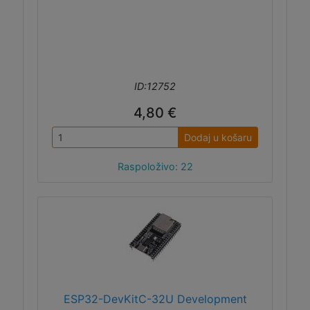
ID:12752
4,80 €
Dodaj u košaru
Raspoloživo: 22
ESP32-DevKitC-32U Development