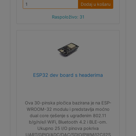
Dodaj u košaru
Raspoloživo: 31
ESP32 dev board s headerima
Ova 30-pinska pločica bazirana je na ESP-
WROOM-32 modulu i predstavlja moćno
dual core rješenje s ugrađenim 802.11
b/g/n/e/i WiFi, Bluetooth 4.2 i BLE-om.
Ukupno 25 I/O pinova pokriva
UART/GPIO/ADC/DAC/SDIO/PWM/I2C/I2S