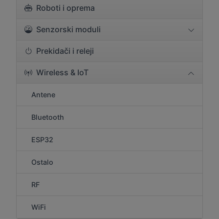
Roboti i oprema
Senzorski moduli
Prekidači i releji
Wireless & IoT
Antene
Bluetooth
ESP32
Ostalo
RF
WiFi