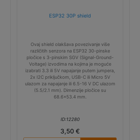
ESP32 30P shield
Ovaj shield olakšava povezivanje više
različitih senzora na ESP32 30-pinske
pločice s 3-pinskim SGV (Signal-Ground-
Voltage) izvodima na kojima je moguće
izabrati 3.3 ili 5V napajanje putem jumpera,
2x I2C priključkom, USB-C ili Micro 5V
ulazom za napajanje ili 6.5-16 V DC ulazom
(5.5/2.1 mm). Dimenzije pločice su
68.6x53.4 mm.
ID:12280
3,50 €