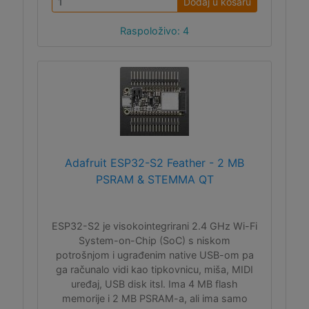
Dodaj u košaru
Raspoloživo: 4
Adafruit ESP32-S2 Feather - 2 MB
PSRAM & STEMMA QT
ESP32-S2 je visokointegrirani 2.4 GHz Wi-Fi
System-on-Chip (SoC) s niskom
potrošnjom i ugrađenim native USB-om pa
ga računalo vidi kao tipkovnicu, miša, MIDI
uređaj, USB disk itsl. Ima 4 MB flash
memorije i 2 MB PSRAM-a, ali ima samo