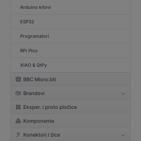
Arduino kitovi
ESP32
Programatori
RPi Pico
XIAO & QtPy
BBC Micro:bit
Brandovi
Eksper. i proto pločice
Komponente
Konektori i žice