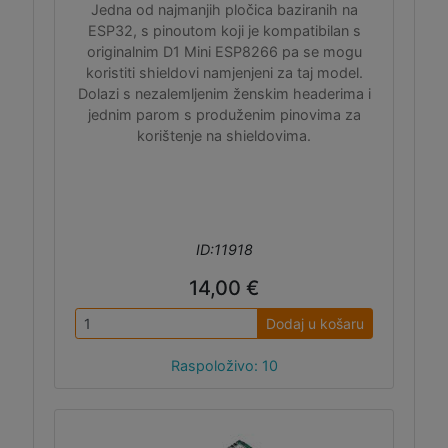
Jedna od najmanjih pločica baziranih na
ESP32, s pinoutom koji je kompatibilan s
originalnim D1 Mini ESP8266 pa se mogu
koristiti shieldovi namjenjeni za taj model.
Dolazi s nezalemljenim ženskim headerima i
jednim parom s produženim pinovima za
korištenje na shieldovima.
ID:11918
14,00 €
Dodaj u košaru
Raspoloživo: 10