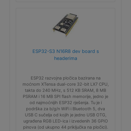
ESP32-S3 N16R8 dev board s
headerima
ESP32 razvojna pločica bazirana na
moćnom XTensa dual-core 32-bit LX7 CPU,
takta do 240 MHz, s 512 KB SRAM, 8 MB
PSRAM i 16 MB SPI flash memorije, jedno je
od najmoćnijih ESP32 rješenja. Tu je i
podrška za b/g/n WiFi i Bluetooth 5, dva
USB C sučelja od kojih je jedno USB OTG,
ugrađena RGB LED-ica i izvedenih 36 GPIO
pinova (od ukupno 44 priključka na pločici).