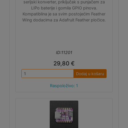
serijski konverter, priključak s punjačem za
LIPo baterije i gomila GPIO pinova.
Kompatiblina je sa svim postojećim Feather
Wing dodacima za Adafruit Feather pločice.
ID:11201
29,80 €
Dodaj u košaru
Raspoloživo: 1