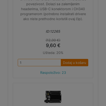
povezivost. Dolazi sa zalemljenim
headerima, USB-C konektorom i CH340
programerom (potrebno instalirati drivere
ako niste prethodno koristili ovaj čip).
ID:12265
(12,00 €)
9,60 €
Ušteda:
20%
Dodaj u košaru
Raspoloživo: 23