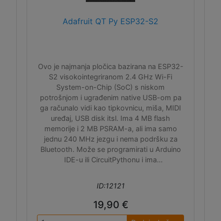
Adafruit QT Py ESP32-S2
Ovo je najmanja pločica bazirana na ESP32-
S2 visokointegriranom 2.4 GHz Wi-Fi
System-on-Chip (SoC) s niskom
potrošnjom i ugrađenim native USB-om pa
ga računalo vidi kao tipkovnicu, miša, MIDI
uređaj, USB disk itsl. Ima 4 MB flash
memorije i 2 MB PSRAM-a, ali ima samo
jednu 240 MHz jezgu i nema podršku za
Bluetooth. Može se programirati u Arduino
IDE-u ili CircuitPythonu i ima
easyC/Qwiic/Stemma QT I2C konektor.
ID:12121
19,90 €