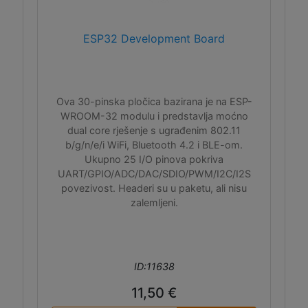
ESP32 Development Board
Ova 30-pinska pločica bazirana je na ESP-
WROOM-32 modulu i predstavlja moćno
dual core rješenje s ugrađenim 802.11
b/g/n/e/i WiFi, Bluetooth 4.2 i BLE-om.
Ukupno 25 I/O pinova pokriva
UART/GPIO/ADC/DAC/SDIO/PWM/I2C/I2S
povezivost. Headeri su u paketu, ali nisu
zalemljeni.
ID:11638
11,50 €