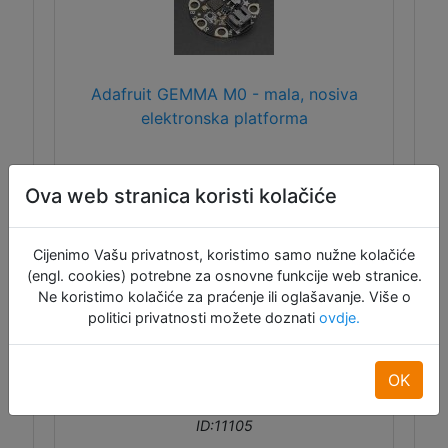
Adafruit GEMMA M0 - mala, nosiva
elektronska platforma
Gemma M0 je malena mikrokontrolerska
Ova web stranica koristi kolačiće
pločica namjenjena za nosive projekte
(werables). Za razliku od Gemme V2 koja je
bazirana na ATtiny85 čipu, M0 je izgrađena
Cijenimo Vašu privatnost, koristimo samo nužne kolačiće
oko puno moćnijeg ATSAMD21E18
(engl. cookies) potrebne za osnovne funkcije web stranice.
procesora i dolazi s instaliranim
Ne koristimo kolačiće za praćenje ili oglašavanje. Više o
CircuitPython-om.
politici privatnosti možete doznati
ovdje.
OK
ID:11105