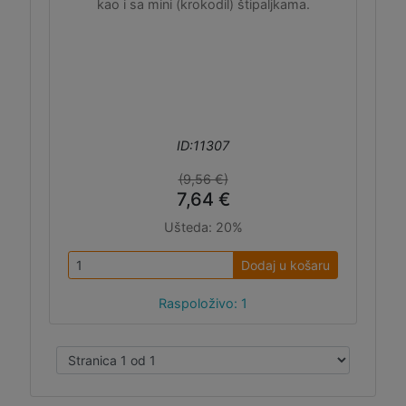
kao i sa mini (krokodil) štipaljkama.
ID:11307
(9,56 €)
7,64 €
Ušteda:
20%
Dodaj u košaru
Raspoloživo: 1