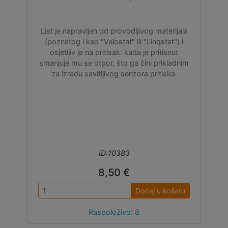
List je napravljen od provodljivog materijala
(poznatog i kao "Velostat" ili "Linqstat") i
osjetljiv je na pritisak: kada je pritisnut
smanjuje mu se otpor, što ga čini prikladnim
za izradu savitljivog senzora pritiska.
ID:10383
8,50 €
Dodaj u košaru
Raspoloživo: 8