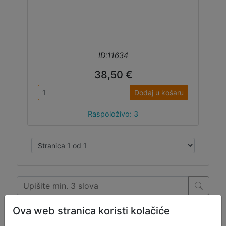
ID:11634
38,50 €
Dodaj u košaru
Raspoloživo: 3
Ova web stranica koristi kolačiće
LJETNA AKCIJA