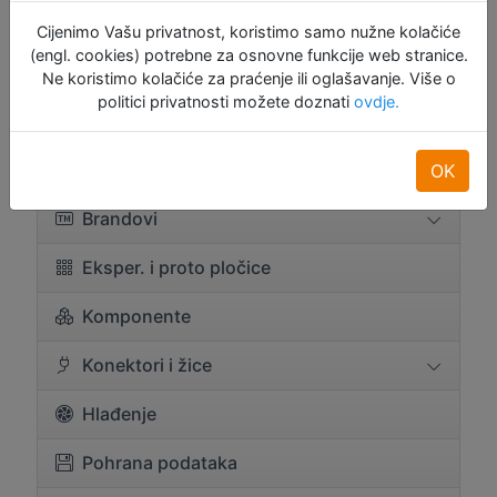
AKCIJA
Cijenimo Vašu privatnost, koristimo samo nužne kolačiće
(engl. cookies) potrebne za osnovne funkcije web stranice.
RASPRODAJA
Ne koristimo kolačiće za praćenje ili oglašavanje. Više o
politici privatnosti možete doznati
ovdje.
Arduino
BBC Micro:bit
OK
Brandovi
Eksper. i proto pločice
Komponente
Konektori i žice
Hlađenje
Pohrana podataka