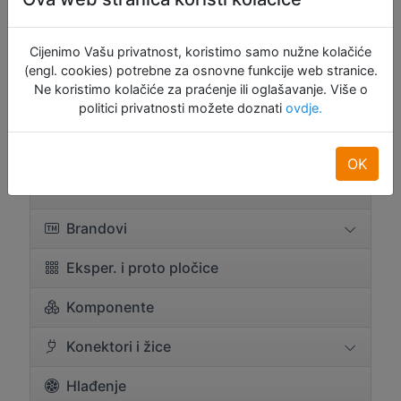
LJETNA AKCIJA
Cijenimo Vašu privatnost, koristimo samo nužne kolačiće
AKCIJA
(engl. cookies) potrebne za osnovne funkcije web stranice.
Ne koristimo kolačiće za praćenje ili oglašavanje. Više o
politici privatnosti možete doznati
ovdje.
RASPRODAJA
Arduino
OK
BBC Micro:bit
Brandovi
Eksper. i proto pločice
Komponente
Konektori i žice
Hlađenje