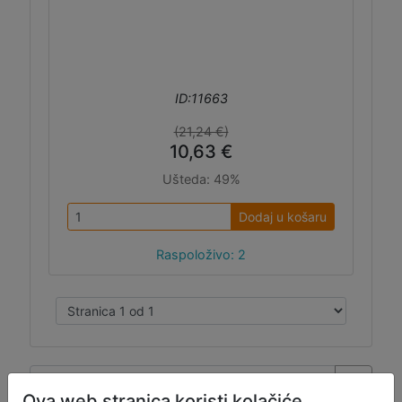
ID:11663
(21,24 €)
10,63 €
Ušteda:
49%
Dodaj u košaru
Raspoloživo: 2
Ova web stranica koristi kolačiće